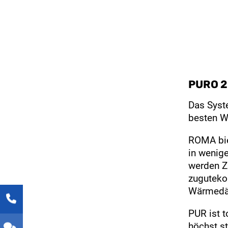
PURO 2
Das Syst
besten W
ROMA bie
in wenige
werden Z
zuguteko
Wärmedä
PUR ist t
höchst s