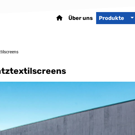
Über uns
Produkte
tilscreens
tztextilscreens