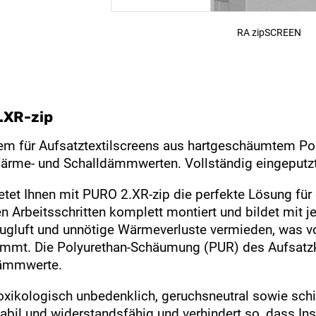
RA zipSCREEN
.XR-zip
em für Aufsatztextilscreens aus hartgeschäumtem Pol
ärme- und Schalldämmwerten. Vollständig eingeputzt
tet Ihnen mit PURO 2.XR-zip die perfekte Lösung für
n Arbeitsschritten komplett montiert und bildet mit j
ugluft und unnötige Wärmeverluste vermieden, was 
mmt. Die Polyurethan-Schäumung (PUR) des Aufsatzkas
mmwerte.
oxikologisch unbedenklich, geruchsneutral sowie schi
tabil und widerstandsfähig und verhindert so, dass I