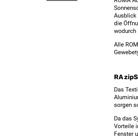
ROMA Auf
Sonnensc
Ausblick
die Öffnu
wodurch s
Alle ROMA
Gewebetyp
RA zip
Das Text
Aluminiu
sorgen so
Da das Sy
Vorteile
Fenster u