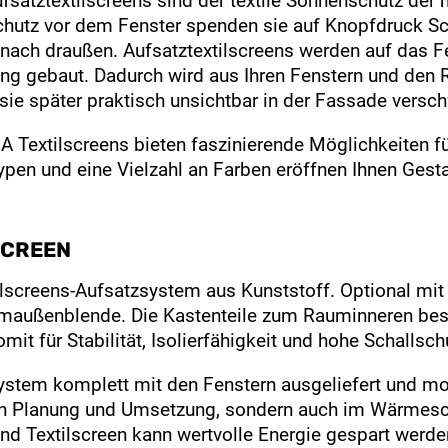
satztextilscreens sind der textile Sonnenschutz der
hutz vor dem Fenster spenden sie auf Knopfdruck Sch
 nach draußen. Aufsatztextilscreens werden auf das 
ng gebaut. Dadurch wird aus Ihren Fenstern und den R
ie später praktisch unsichtbar in der Fassade versc
 Textilscreens bieten faszinierende Möglichkeiten f
en und eine Vielzahl an Farben eröffnen Ihnen Gestal
SCREEN
ilscreens-Aufsatzsystem aus Kunststoff. Optional mit
maußenblende. Die Kastenteile zum Rauminneren bes
mit für Stabilität, Isolierfähigkeit und hohe Schallsch
stem komplett mit den Fenstern ausgeliefert und mont
 in Planung und Umsetzung, sondern auch im Wärmes
nd Textilscreen kann wertvolle Energie gespart werd