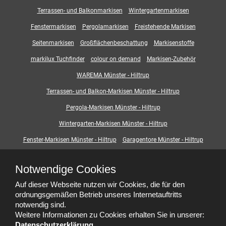
Terrassen- und Balkonmarkisen
Wintergartenmarkisen
Fenstermarkisen
Pergolamarkisen
Freistehende Markisen
Seitenmarkisen
Großflächenbeschattung
Markisenstoffe
markilux Tuchfinder
colour on demand
Markisen-Zubehör
WAREMA Münster - Hiltrup
Terrassen- und Balkon-Markisen Münster - Hiltrup
Pergola-Markisen Münster - Hiltrup
Wintergarten-Markisen Münster - Hiltrup
Fenster-Markisen Münster - Hiltrup
Garagentore Münster - Hiltrup
Deckenlauftore
Rolltore
Rollgitter
Torprofile
Garagentorbedienung
Notwendige Cookies
Smart-Home
Digitaler-Kaufberater
Beschattungssysteme
Auf dieser Webseite nutzen wir Cookies, die für den
Outdoor-Living
ordnungsgemäßen Betrieb unseres Internetauftritts
notwendig sind.
Weitere Informationen zu Cookies erhalten Sie in unserer:
Datenschutzerklärung