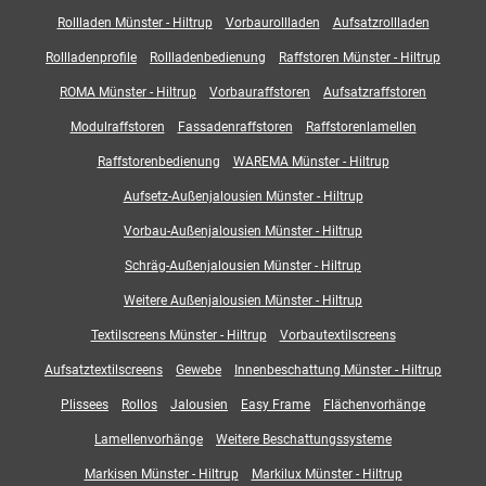
Rollladen Münster - Hiltrup
Vorbaurollladen
Aufsatzrollladen
Rollladenprofile
Rollladenbedienung
Raffstoren Münster - Hiltrup
ROMA Münster - Hiltrup
Vorbauraffstoren
Aufsatzraffstoren
Modulraffstoren
Fassadenraffstoren
Raffstorenlamellen
Raffstorenbedienung
WAREMA Münster - Hiltrup
Aufsetz-Außenjalousien Münster - Hiltrup
Vorbau-Außenjalousien Münster - Hiltrup
Schräg-Außenjalousien Münster - Hiltrup
Weitere Außenjalousien Münster - Hiltrup
Textilscreens Münster - Hiltrup
Vorbautextilscreens
Aufsatztextilscreens
Gewebe
Innenbeschattung Münster - Hiltrup
Plissees
Rollos
Jalousien
Easy Frame
Flächenvorhänge
Lamellenvorhänge
Weitere Beschattungssysteme
Markisen Münster - Hiltrup
Markilux Münster - Hiltrup