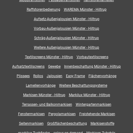
Raffstorenbedienung
WAREMA Münster - Hiltrup
Aufsetz-Außenjalousien Münster - Hiltrup
Vorbau-Außenjalousien Münster - Hiltrup
Schräg-Außenjalousien Münster - Hiltrup
Weitere Außenjalousien Münster - Hiltrup
Textilscreens Münster - Hiltrup
Vorbautextilscreens
Aufsatztextilscreens
Gewebe
Innenbeschattung Münster - Hiltrup
Plissees
Rollos
Jalousien
Easy Frame
Flächenvorhänge
Lamellenvorhänge
Weitere Beschattungssysteme
Markisen Münster - Hiltrup
Markilux Münster - Hiltrup
Terrassen- und Balkonmarkisen
Wintergartenmarkisen
Fenstermarkisen
Pergolamarkisen
Freistehende Markisen
Seitenmarkisen
Großflächenbeschattung
Markisenstoffe
markilux Tuchfinder
colour on demand
Markisen-Zubehör