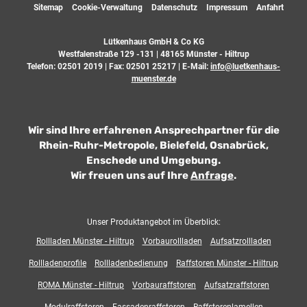
Sitemap
Cookie-Verwaltung
Datenschutz
Impressum
Anfahrt
Lütkenhaus GmbH & Co KG
Westfalenstraße 129 -131 | 48165 Münster - Hiltrup
Telefon:
02501 2019
| Fax: 02501 25217 | E-Mail:
info@luetkenhaus-
muenster.de
Wir sind Ihre erfahrenen Ansprechpartner für die
Rhein-Ruhr-Metropole, Bielefeld, Osnabrück,
Enschede und Umgebung.
Wir freuen uns auf Ihre
Anfrage
.
Unser Produktangebot im Überblick:
Rollladen Münster - Hiltrup
Vorbaurollladen
Aufsatzrollladen
Rollladenprofile
Rollladenbedienung
Raffstoren Münster - Hiltrup
ROMA Münster - Hiltrup
Vorbauraffstoren
Aufsatzraffstoren
Modulraffstoren
Fassadenraffstoren
Raffstorenlamellen