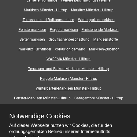
Lamellenvorhänge
Weitere Beschattungssysteme
Markisen Münster - Hiltrup
Markilux Münster - Hiltrup
Terrassen- und Balkonmarkisen
Wintergartenmarkisen
Fenstermarkisen
Pergolamarkisen
Freistehende Markisen
Seitenmarkisen
Großflächenbeschattung
Markisenstoffe
markilux Tuchfinder
colour on demand
Markisen-Zubehör
WAREMA Münster - Hiltrup
Terrassen- und Balkon-Markisen Münster - Hiltrup
Pergola-Markisen Münster - Hiltrup
Wintergarten-Markisen Münster - Hiltrup
Fenster-Markisen Münster - Hiltrup
Garagentore Münster - Hiltrup
Deckenlauftore
Rolltore
Rollgitter
Torprofile
Garagentorbedienung
Notwendige Cookies
Smart-Home
Digitaler-Kaufberater
Beschattungssysteme
Auf dieser Webseite nutzen wir Cookies, die für den
Outdoor-Living
ordnungsgemäßen Betrieb unseres Internetauftritts