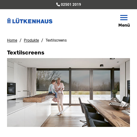
02501 2019
Toggle
Menü
/
/
Home
Produkte
Textilscreens
Textilscreens