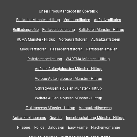
Unser Produktangebot im Überblick:
Rollladen Münster - Hiltrup
Vorbaurollladen
Aufsatzrollladen
Rollladenprofile
Rollladenbedienung
Raffstoren Münster - Hiltrup
ROMA Münster - Hiltrup
Vorbauraffstoren
Aufsatzraffstoren
Modulraffstoren
Fassadenraffstoren
Raffstorenlamellen
Raffstorenbedienung
WAREMA Münster - Hiltrup
Aufsetz-Außenjalousien Münster - Hiltrup
Vorbau-Außenjalousien Münster - Hiltrup
Schräg-Außenjalousien Münster - Hiltrup
Weitere Außenjalousien Münster - Hiltrup
Textilscreens Münster - Hiltrup
Vorbautextilscreens
Aufsatztextilscreens
Gewebe
Innenbeschattung Münster - Hiltrup
Plissees
Rollos
Jalousien
Easy Frame
Flächenvorhänge