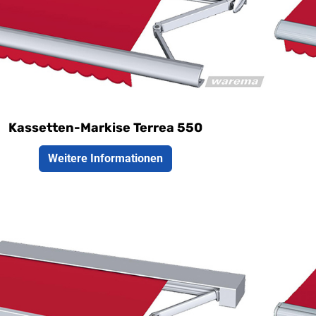
ders filigrane Kassetten-Markise für kleine
kom
one und Terrassen
Ter
erunabhängige Montage, da Markisentuch
dan
Gelenkarme durch die Kassette geschützt
Aus
Kassetten-Markise Terrea 550
Weitere Informationen
Bes
ellbreite maximal 5000 mm
Au
all maximal 3000 mm
gro
e eckige Kassetten-Markise perfekt
Des