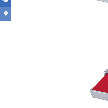
geeig
filig
Best
Ausf
mode
Terr
vielf
groß