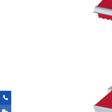
beson
Balk
wett
und 
sind
Best
Ausf
klein