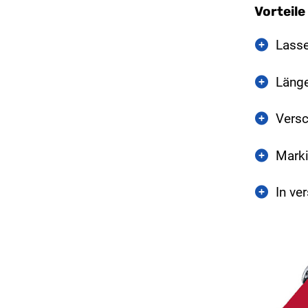
Vorteile
Lasse
Länge
Versc
Marki
In ve
Best
Ausf