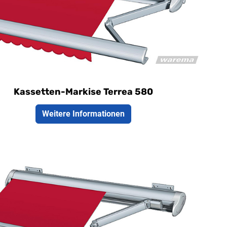
pakte Kassetten-Markise für mittelgroße
rassen
k optionalem Volant-Rollo auch für Süd-West
richtung geeignet
Kassetten-Markise Terrea 580
Weitere Informationen
tellbreite maximal 7000 mm
sfall maximal 4000 mm
ße Kassetten-Markise mit ansprechendem
ign