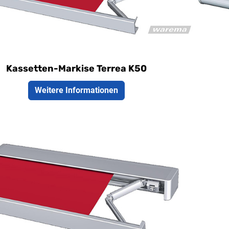
net für Flach- und Pultdächer
vie
ranes Design mit großer Auswahl an Zubehör
Ter
Kassetten-Markise Terrea K50
Weitere Informationen
ellbreite maximal 7000 mm
all maximal 4000 mm
rne kubische Kassetten-Markise für große
assen
ältige Gestaltungsmöglichkeiten dank einer
en Auswahl an Zusatzausstattungen