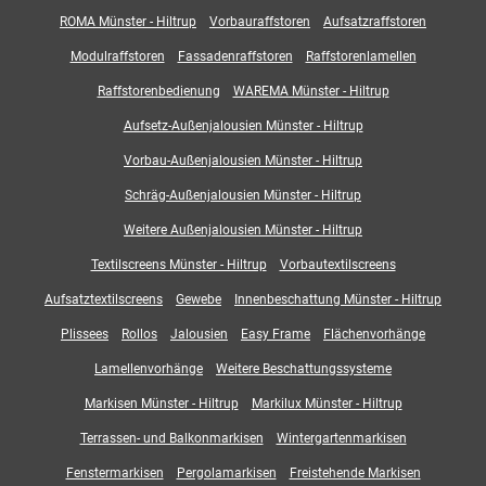
ROMA Münster - Hiltrup
Vorbauraffstoren
Aufsatzraffstoren
Modulraffstoren
Fassadenraffstoren
Raffstorenlamellen
Raffstorenbedienung
WAREMA Münster - Hiltrup
Aufsetz-Außenjalousien Münster - Hiltrup
Vorbau-Außenjalousien Münster - Hiltrup
Schräg-Außenjalousien Münster - Hiltrup
Weitere Außenjalousien Münster - Hiltrup
Textilscreens Münster - Hiltrup
Vorbautextilscreens
Aufsatztextilscreens
Gewebe
Innenbeschattung Münster - Hiltrup
Plissees
Rollos
Jalousien
Easy Frame
Flächenvorhänge
Lamellenvorhänge
Weitere Beschattungssysteme
Markisen Münster - Hiltrup
Markilux Münster - Hiltrup
Terrassen- und Balkonmarkisen
Wintergartenmarkisen
Fenstermarkisen
Pergolamarkisen
Freistehende Markisen