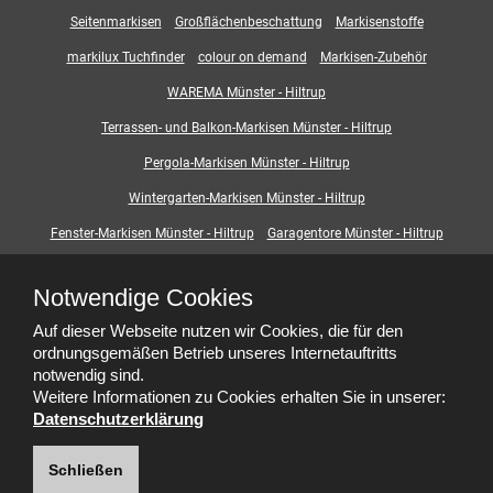
Seitenmarkisen
Großflächenbeschattung
Markisenstoffe
markilux Tuchfinder
colour on demand
Markisen-Zubehör
WAREMA Münster - Hiltrup
Terrassen- und Balkon-Markisen Münster - Hiltrup
Pergola-Markisen Münster - Hiltrup
Wintergarten-Markisen Münster - Hiltrup
Fenster-Markisen Münster - Hiltrup
Garagentore Münster - Hiltrup
Deckenlauftore
Rolltore
Rollgitter
Torprofile
Garagentorbedienung
Notwendige Cookies
Smart-Home
Digitaler-Kaufberater
Beschattungssysteme
Auf dieser Webseite nutzen wir Cookies, die für den
Outdoor-Living
ordnungsgemäßen Betrieb unseres Internetauftritts
notwendig sind.
Weitere Informationen zu Cookies erhalten Sie in unserer:
Datenschutzerklärung
Schließen