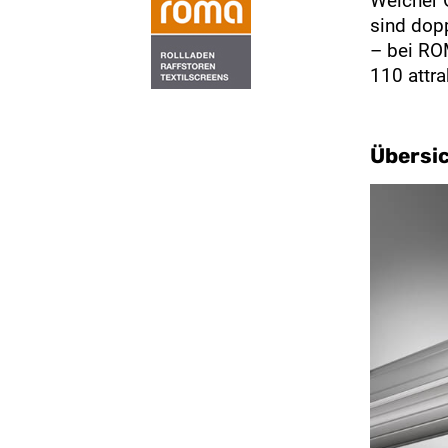
Welcher 
sind dopp
– bei ROM
110 attra
Übersic